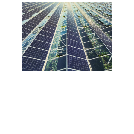
« Æquis accompagne
les femmes et les
hommes à développer
leur potentiel au
travers de projets
œuvrant pour la