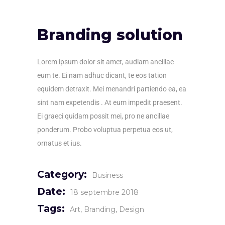
Branding solution
Lorem ipsum dolor sit amet, audiam ancillae
eum te. Ei nam adhuc dicant, te eos tation
equidem detraxit. Mei menandri partiendo ea, ea
sint nam expetendis . At eum impedit praesent.
Ei graeci quidam possit mei, pro ne ancillae
ponderum. Probo voluptua perpetua eos ut,
ornatus et ius.
Category:
Business
Date:
18 septembre 2018
Tags:
Art
Branding
Design