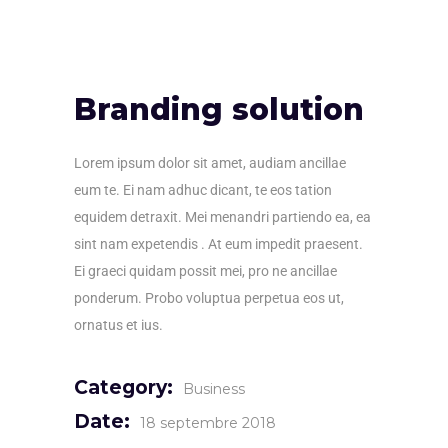
Branding solution
Lorem ipsum dolor sit amet, audiam ancillae
eum te. Ei nam adhuc dicant, te eos tation
equidem detraxit. Mei menandri partiendo ea, ea
sint nam expetendis . At eum impedit praesent.
Ei graeci quidam possit mei, pro ne ancillae
ponderum. Probo voluptua perpetua eos ut,
ornatus et ius.
Category:
Business
Date:
18 septembre 2018