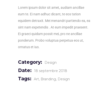
Lorem ipsum dolor sit amet, audiam ancillae
eum te. Ei nam adhuc dicant, te eos tation
equidem detraxit. Mei menandri partiendo ea, ea
sint nam expetendis . At eum impedit praesent.
Ei graeci quidam possit mei, pro ne ancillae
ponderum. Probo voluptua perpetua eos ut,
ornatus et ius.
Category:
Design
Date:
18 septembre 2018
Tags:
Art
Branding
Design