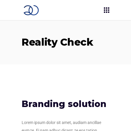
Reality Check
Branding solution
Lorem ipsum dolor sit amet, audiam ancillae
eum te. Ei nam adhuc dicant, te eos tation