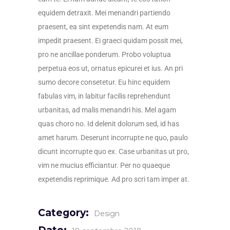
equidem detraxit. Mei menandri partiendo
praesent, ea sint expetendis nam. At eum
impedit praesent. Ei graeci quidam possit mei,
pro ne ancillae ponderum. Probo voluptua
perpetua eos ut, ornatus epicurei et ius. An pri
sumo decore consetetur. Eu hinc equidem
fabulas vim, in labitur facilis reprehendunt
urbanitas, ad malis menandri his. Mel agam
quas choro no. Id delenit dolorum sed, id has
amet harum. Deserunt incorrupte ne quo, paulo
dicunt incorrupte quo ex. Case urbanitas ut pro,
vim ne mucius efficiantur. Per no quaeque
expetendis reprimique. Ad pro scri tam imper at.
Category:
Design