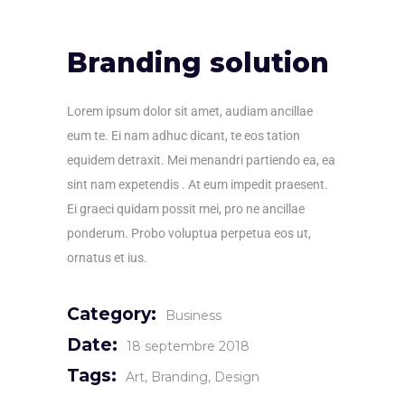
Branding solution
Lorem ipsum dolor sit amet, audiam ancillae
eum te. Ei nam adhuc dicant, te eos tation
equidem detraxit. Mei menandri partiendo ea, ea
sint nam expetendis . At eum impedit praesent.
Ei graeci quidam possit mei, pro ne ancillae
ponderum. Probo voluptua perpetua eos ut,
ornatus et ius.
Category:
Business
Date:
18 septembre 2018
Tags:
Art
Branding
Design