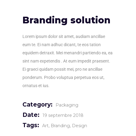
Branding solution
Lorem ipsum dolor sit amet, audiam ancillae
eum te. Ei nam adhuc dicant, te eos tation
equidem detraxit. Mei menandri partiendo ea, ea
sint nam expetendis . At eum impedit praesent.
Ei graeci quidam possit mei, pro ne ancillae
ponderum. Probo voluptua perpetua eos ut,
ornatus et ius.
Category:
Packaging
Date:
19 septembre 2018
Tags:
Art
Branding
Design