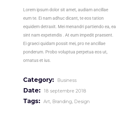
Lorem ipsum dolor sit amet, audiam ancillae
eum te. Ei nam adhuc dicant, te eos tation
equidem detraxit. Mei menandri partiendo ea, ea
sint nam expetendis . At eum impedit praesent.
Ei graeci quidam possit mei, pro ne ancillae
ponderum. Probo voluptua perpetua eos ut,
ornatus et ius.
Category:
Business
Date:
18 septembre 2018
Tags:
Art
Branding
Design