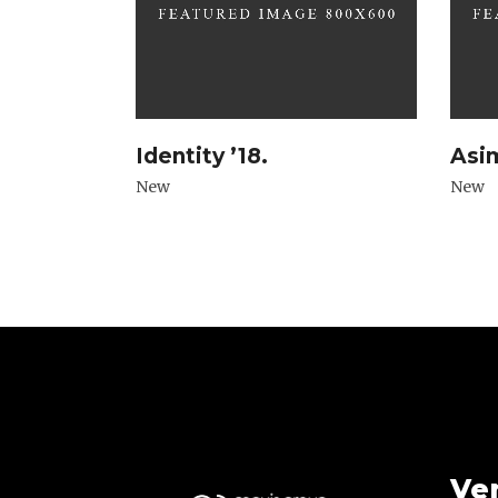
Identity ’18.
Asi
New
New
Ve