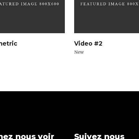
metric
Video #2
New
nez nous voir
Suivez nous