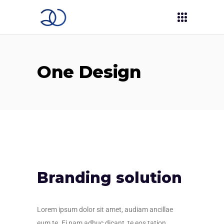
One Design
Branding solution
Lorem ipsum dolor sit amet, audiam ancillae
eum te. Ei nam adhuc dicant, te eos tation