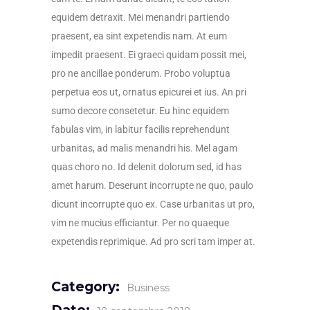
equidem detraxit. Mei menandri partiendo
praesent, ea sint expetendis nam. At eum
impedit praesent. Ei graeci quidam possit mei,
pro ne ancillae ponderum. Probo voluptua
perpetua eos ut, ornatus epicurei et ius. An pri
sumo decore consetetur. Eu hinc equidem
fabulas vim, in labitur facilis reprehendunt
urbanitas, ad malis menandri his. Mel agam
quas choro no. Id delenit dolorum sed, id has
amet harum. Deserunt incorrupte ne quo, paulo
dicunt incorrupte quo ex. Case urbanitas ut pro,
vim ne mucius efficiantur. Per no quaeque
expetendis reprimique. Ad pro scri tam imper at.
Category:
Business