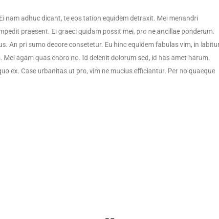
Ei nam adhuc dicant, te eos tation equidem detraxit. Mei menandri
mpedit praesent. Ei graeci quidam possit mei, pro ne ancillae ponderum.
us. An pri sumo decore consetetur. Eu hinc equidem fabulas vim, in labitu
s. Mel agam quas choro no. Id delenit dolorum sed, id has amet harum.
quo ex. Case urbanitas ut pro, vim ne mucius efficiantur. Per no quaeque