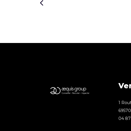
Ve
1 Rout
69570 
04 87 