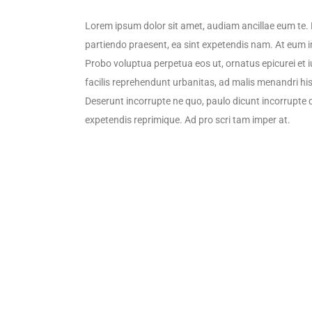
Lorem ipsum dolor sit amet, audiam ancillae eum te. 
partiendo praesent, ea sint expetendis nam. At eum i
Probo voluptua perpetua eos ut, ornatus epicurei et i
facilis reprehendunt urbanitas, ad malis menandri hi
Deserunt incorrupte ne quo, paulo dicunt incorrupte 
expetendis reprimique. Ad pro scri tam imper at.