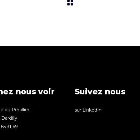
nez nous voir
Suivez nous
e du Perollier,
sur LinkedIn
Dardilly
65 31 69