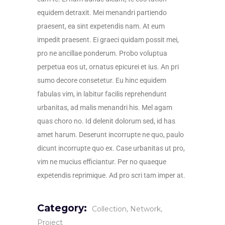
equidem detraxit. Mei menandri partiendo
praesent, ea sint expetendis nam. At eum
impedit praesent. Ei graeci quidam possit mei,
pro ne ancillae ponderum. Probo voluptua
perpetua eos ut, ornatus epicurei et ius. An pri
sumo decore consetetur. Eu hinc equidem
fabulas vim, in labitur facilis reprehendunt
urbanitas, ad malis menandri his. Mel agam
quas choro no. Id delenit dolorum sed, id has
amet harum. Deserunt incorrupte ne quo, paulo
dicunt incorrupte quo ex. Case urbanitas ut pro,
vim ne mucius efficiantur. Per no quaeque
expetendis reprimique. Ad pro scri tam imper at.
Category:
Collection
Network
Project