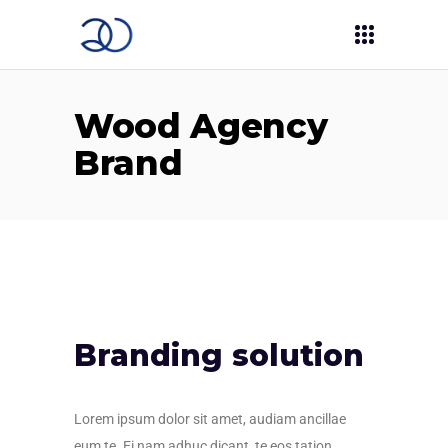
Wood Agency
Brand
Branding solution
Lorem ipsum dolor sit amet, audiam ancillae
eum te. Ei nam adhuc dicant, te eos tation