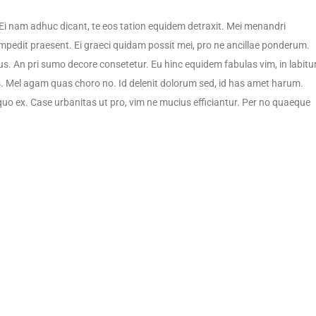
Ei nam adhuc dicant, te eos tation equidem detraxit. Mei menandri
mpedit praesent. Ei graeci quidam possit mei, pro ne ancillae ponderum.
us. An pri sumo decore consetetur. Eu hinc equidem fabulas vim, in labitu
s. Mel agam quas choro no. Id delenit dolorum sed, id has amet harum.
quo ex. Case urbanitas ut pro, vim ne mucius efficiantur. Per no quaeque