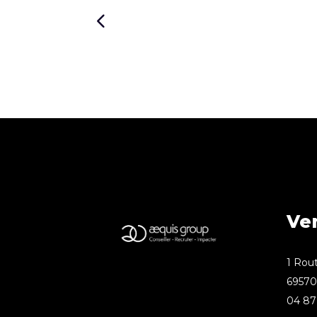
Ve
1 Rout
69570 
04 87 