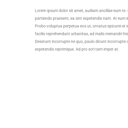
Lorem ipsum dolor sit amet, audiam ancillae eum te. 
partiendo praesent, ea sint expetendis nam. At eum i
Probo voluptua perpetua eos ut, ornatus epicurei et i
facilis reprehendunt urbanitas, ad malis menandri hi
Deserunt incorrupte ne quo, paulo dicunt incorrupte 
expetendis reprimique. Ad pro scri tam imper at.