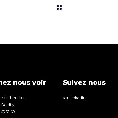
nez nous voir
Suivez nous
e du Perollier,
sur LinkedIn
Dardilly
65 31 69