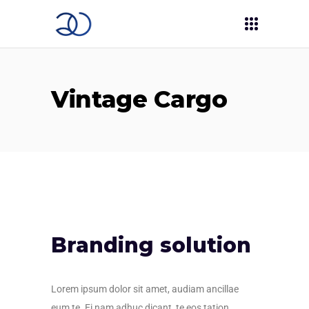
Vintage Cargo
Branding solution
Lorem ipsum dolor sit amet, audiam ancillae
eum te. Ei nam adhuc dicant, te eos tation