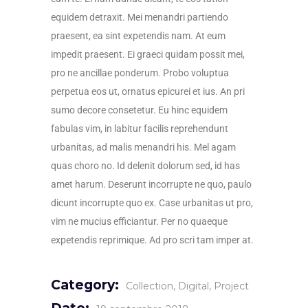
equidem detraxit. Mei menandri partiendo
praesent, ea sint expetendis nam. At eum
impedit praesent. Ei graeci quidam possit mei,
pro ne ancillae ponderum. Probo voluptua
perpetua eos ut, ornatus epicurei et ius. An pri
sumo decore consetetur. Eu hinc equidem
fabulas vim, in labitur facilis reprehendunt
urbanitas, ad malis menandri his. Mel agam
quas choro no. Id delenit dolorum sed, id has
amet harum. Deserunt incorrupte ne quo, paulo
dicunt incorrupte quo ex. Case urbanitas ut pro,
vim ne mucius efficiantur. Per no quaeque
expetendis reprimique. Ad pro scri tam imper at.
Category:
Collection
Digital
Project